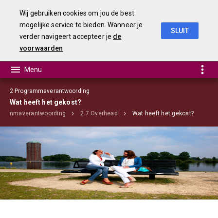
Wij gebruiken cookies om jou de best
mogelijke service te bieden. Wanneer je
SLUIT
verder navigeert accepteer je
de
programma's
voorwaarden
2 Programmaverantwoording
Wat heeft het gekost?
ogrammaverantwoording
2.7 Overhead
Wat heeft het gekost?