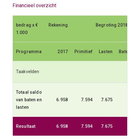
Financieel overzicht
bedrag x €
bedrag x €
Rekening
Rekening
Begroting 2018
Begroting 2018
1.000
1.000
Programma
Programma
2017
2017
Primitief
Primitief
Lasten
Lasten
Baten
Baten
S
S
Taakvelden
Totaal saldo
van baten en
6.958
7.594
7.675
0
lasten
Resultaat
6.958
7.594
7.675
0