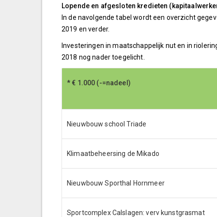
Lopende en afgesloten kredieten (kapitaalwerke
In de navolgende tabel wordt een overzicht gegeve
2019 en verder.
Investeringen in maatschappelijk nut en in rioler
2018 nog nader toegelicht.
* € 1.000 (-=nadeel)
* € 1.000 (-=nadeel)
Nieuwbouw school Triade
Klimaatbeheersing de Mikado
Nieuwbouw Sporthal Hornmeer
Sportcomplex Calslagen: verv kunstgrasmat