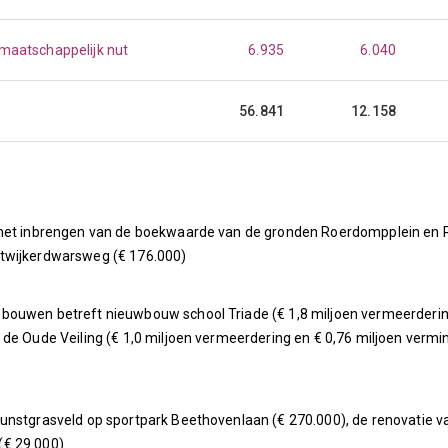
 maatschappelijk nut
6.935
6.040
56.841
12.158
 het inbrengen van de boekwaarde van de gronden Roerdompplein en R
etwijkerdwarsweg (€ 176.000)
bouwen betreft nieuwbouw school Triade (€ 1,8 miljoen vermeerdering
de Oude Veiling (€ 1,0 miljoen vermeerdering en € 0,76 miljoen vermi
unstgrasveld op sportpark Beethovenlaan (€ 270.000), de renovatie v
(€ 29.000)