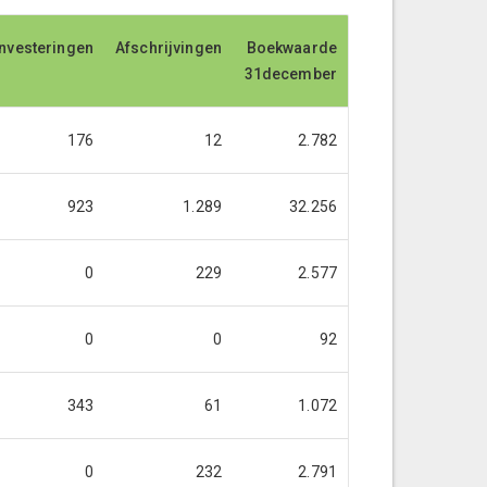
nvesteringen
nvesteringen
Afschrijvingen
Afschrijvingen
Boekwaarde
Boekwaarde
31december
31december
176
12
2.782
923
1.289
32.256
0
229
2.577
0
0
92
343
61
1.072
0
232
2.791