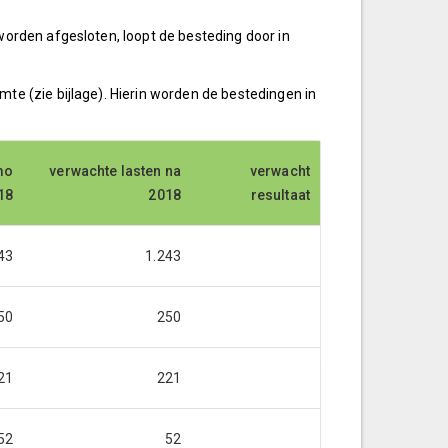
worden afgesloten, loopt de besteding door in
te (zie bijlage). Hierin worden de bestedingen in
mo
mo
verwachte lasten na
verwachte lasten na
verwacht
verwacht
18
18
2018
2018
resultaat
resultaat
43
1.243
50
250
21
221
52
52