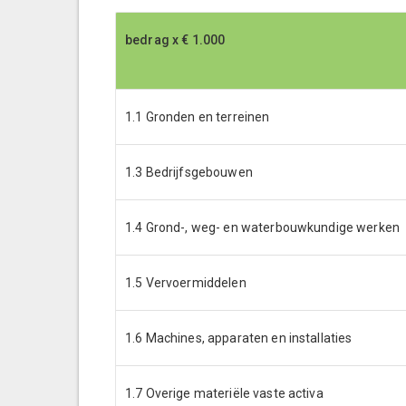
bedrag x € 1.000
bedrag x € 1.000
1.1 Gronden en terreinen
1.3 Bedrijfsgebouwen
1.4 Grond-, weg- en waterbouwkundige werken
1.5 Vervoermiddelen
1.6 Machines, apparaten en installaties
1.7 Overige materiële vaste activa