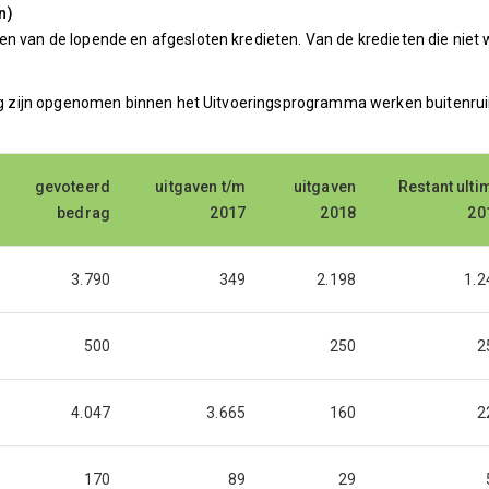
n)
n van de lopende en afgesloten kredieten. Van de kredieten die niet 
ing zijn opgenomen binnen het Uitvoeringsprogramma werken buitenruim
gevoteerd
gevoteerd
uitgaven t/m
uitgaven t/m
uitgaven
uitgaven
Restant ulti
Restant ulti
bedrag
bedrag
2017
2017
2018
2018
20
20
3.790
349
2.198
1.2
500
250
2
4.047
3.665
160
2
170
89
29