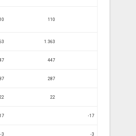
10
110
63
1.363
47
447
87
287
22
22
17
-17
-3
-3