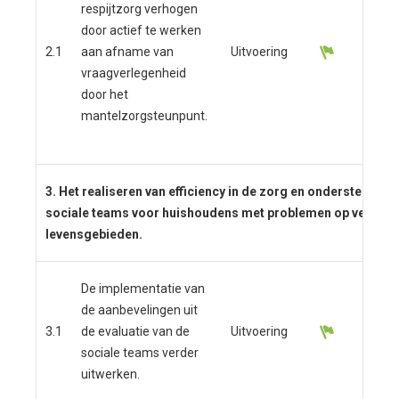
respijtzorg verhogen
wer
door actief te werken
Oud
2.1
aan afname van
Uitvoering
and
vraagverlegenheid
in 
door het
vra
mantelzorgsteunpunt.
ond
te 
3. Het realiseren van efficiency in de zorg en ondersteuning
sociale teams voor huishoudens met problemen op verschi
levensgebieden.
De implementatie van
de aanbevelingen uit
3.1
de evaluatie van de
Uitvoering
sociale teams verder
uitwerken.