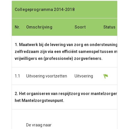
Collegeprogramma 2014-2018
Collegeprogramma 2014-2018
Nr.
Nr.
Omschrijving
Omschrijving
Soort
Soort
Status
Status
Toe
Toe
1. Maatwerk bij de levering van zorg en ondersteuning aan i
zelfredzaam zijn via een efficiënt samenspel tussen mantel
vrijwilligers en (professionele) zorgverleners.
1.1
Uitvoering voortzetten
Uitvoering
2. Het organiseren van respijtzorg voor mantelzorgers in
het Mantelzorgsteunpunt.
Het
De vraag naar
man