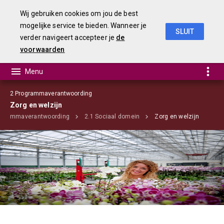
Wij gebruiken cookies om jou de best
mogelijke service te bieden. Wanneer je
SLUIT
verder navigeert accepteer je
de
programma's
voorwaarden
2 Programmaverantwoording
Zorg en welzijn
ogrammaverantwoording
2.1 Sociaal domein
Zorg en welzijn