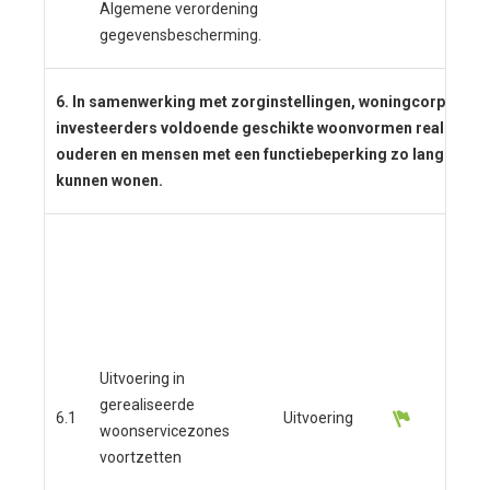
Algemene verordening
gegevensbescherming.
6. In samenwerking met zorginstellingen, woningcorporatie
investeerders voldoende geschikte woonvormen realisere
ouderen en mensen met een functiebeperking zo lang mogel
kunnen wonen.
De 
woo
wor
vor
ver
Uitvoering in
maa
gerealiseerde
par
6.1
Uitvoering
woonservicezones
zor
voortzetten
Ael
zor