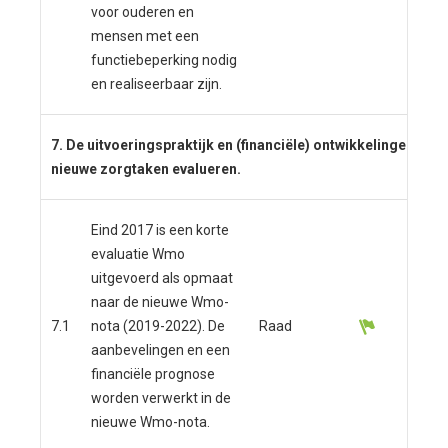
voor ouderen en
dom
mensen met een
functiebeperking nodig
en realiseerbaar zijn.
7. De uitvoeringspraktijk en (financiële) ontwikkelingen op 
nieuwe zorgtaken evalueren.
Eind 2017 is een korte
evaluatie Wmo
uitgevoerd als opmaat
naar de nieuwe Wmo-
7.1
nota (2019-2022). De
Raad
aanbevelingen en een
financiële prognose
worden verwerkt in de
nieuwe Wmo-nota.