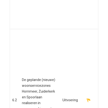
Mee
Klo
ond
gem
Voo
Hor
get
betr
Voo
ver
beg
bou
De geplande (nieuwe)
in a
woonservicezones
omg
Hornmeer, Zuiderkerk
kan
en Spoorlaan
6.2
Uitvoering
ing
realiseren in
Spo