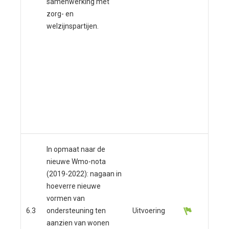
samenwerking met
ver
zorg- en
beg
welzijnspartijen.
bou
daa
omg
zal
aan
in 
kan
bou
In opmaat naar de
nieuwe Wmo-nota
(2019-2022): nagaan in
hoeverre nieuwe
Dit
vormen van
mom
6.3
ondersteuning ten
Uitvoering
voo
aanzien van wonen
inte