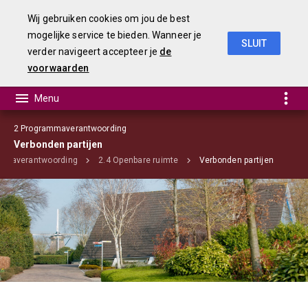
Wij gebruiken cookies om jou de best
mogelijke service te bieden. Wanneer je
SLUIT
verder navigeert accepteer je
de
programma's
voorwaarden
2 Programmaverantwoording
Verbonden partijen
mmaverantwoording
2.4 Openbare ruimte
Verbonden partijen