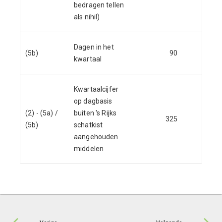
bedragen tellen
als nihil)
Dagen in het
(5b)
90
91
kwartaal
Kwartaalcijfer
op dagbasis
(2) - (5a) /
buiten 's Rijks
325
471
(5b)
schatkist
aangehouden
middelen