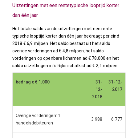
Uitzettingen met een rentetypische looptijd korter
dan één jaar
Het totale saldo van de uitzettingen met een rente
typische looptijd korter dan één jaar bedraagt per eind
2018 € 6,9 miljoen. Het saldo bestaat uit het saldo
overige vorderingen ad € 4,8 miljoen, het saldo
vorderingen op openbare lichamen ad € 78.000 en het
saldo uitzettingen in 's Rijks schatkist ad € 2,1 miljoen.
bedrag x € 1.000
bedrag x € 1.000
31-
31-
31-12-
31-12-
12-
12-
2017
2017
2018
2018
Overige vorderingen: 1.
3.988
6.777
handelsdebiteuren