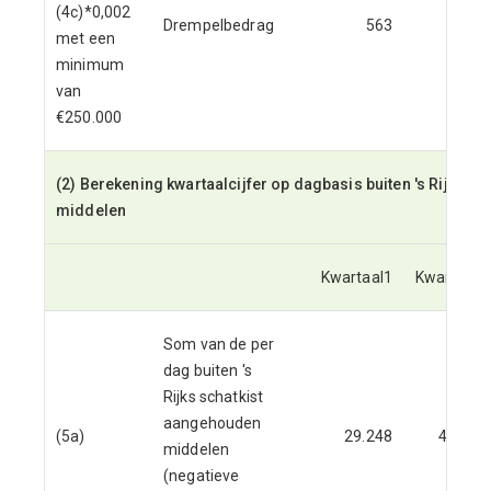
(4c)*0,002
Drempelbedrag
563
met een
minimum
van
€250.000
(2) Berekening kwartaalcijfer op dagbasis buiten 's Rijks 
middelen
Kwartaal1
Kwartaal2
Som van de per
dag buiten 's
Rijks schatkist
aangehouden
(5a)
29.248
42.821
middelen
(negatieve