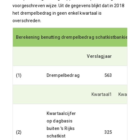
voorgeschreven wijze. Uit de gegevens blijkt dat in 2018
het drempelbedrag in geen enkel kwartaal is
overschreden.
Berekening benutting drempelbedrag schatkistbankieren (b
Berekening benutting drempelbedrag schatkistbankieren (b
Verslagjaar
(1)
Drempelbedrag
563
Kwartaal1
Kwartaal2
Kwartaalcijfer
op dagbasis
buiten 's Rijks
(2)
325
471
schatkist