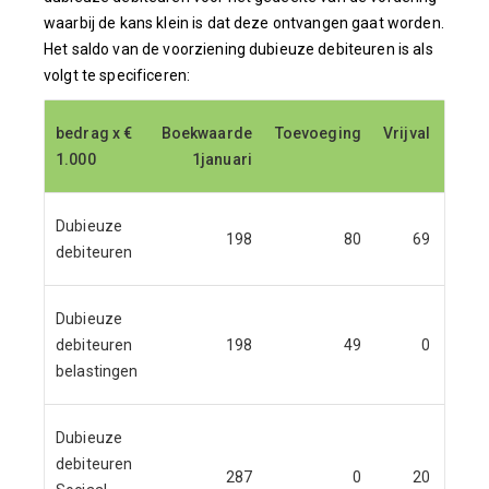
waarbij de kans klein is dat deze ontvangen gaat worden.
Het saldo van de voorziening dubieuze debiteuren is als
volgt te specificeren:
bedrag x €
bedrag x €
Boekwaarde
Boekwaarde
Toevoeging
Toevoeging
Vrijval
Vrijval
Aanw
Aanw
1.000
1.000
1januari
1januari
Dubieuze
198
80
69
debiteuren
Dubieuze
debiteuren
198
49
0
belastingen
Dubieuze
debiteuren
287
0
20