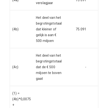
(4a)
75.091
verslagjaar
Het deel van het
begrotingstotaal
(4b)
dat kleiner of
75.091
gelijk is aan €
500 miljoen
Het deel van het
begrotingstotaal
(4c)
dat de € 500
-
miljoen te boven
gaat
(1) =
(4b)*0,0075
+