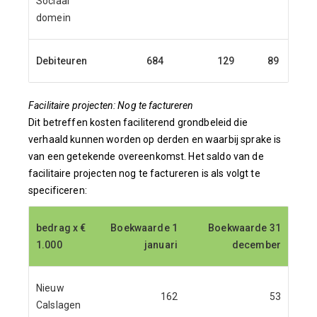
Sociaal
domein
Debiteuren
684
129
89
Facilitaire projecten: Nog te factureren
Dit betreffen kosten faciliterend grondbeleid die
verhaald kunnen worden op derden en waarbij sprake is
van een getekende overeenkomst. Het saldo van de
facilitaire projecten nog te factureren is als volgt te
specificeren:
bedrag x €
bedrag x €
Boekwaarde 1
Boekwaarde 1
Boekwaarde 31
Boekwaarde 31
1.000
1.000
januari
januari
december
december
Nieuw
162
53
Calslagen