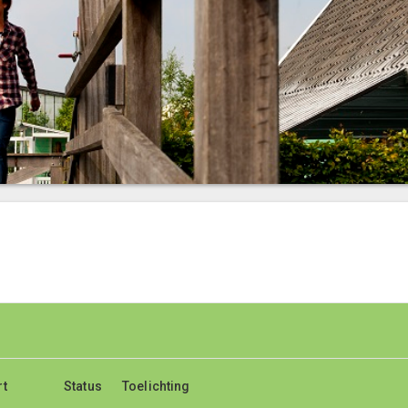
rt
rt
Status
Status
Toelichting
Toelichting