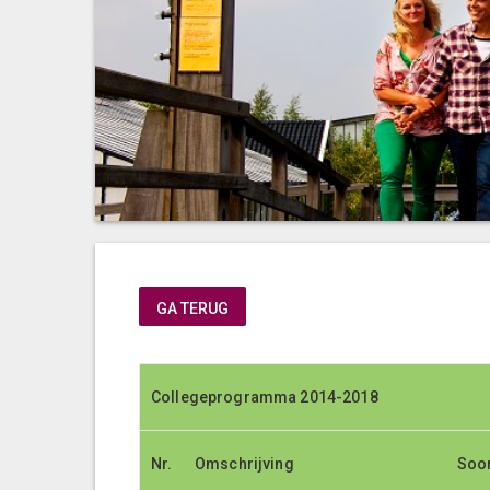
GA TERUG
Collegeprogramma 2014-2018
Collegeprogramma 2014-2018
Nr.
Nr.
Omschrijving
Omschrijving
Soo
Soo