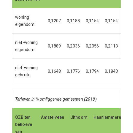
woning
0,1207
0,1188
0,1154
0,1154
eigendom
niet-woning
0,1889
0,2036
0,2056
0,2113
eigendom
niet-woning
0,1648
0,1776
0,1794
0,1843
gebruik
Tarieven in % omliggende gemeenten (2018)
OZB ten
Amstelveen
Uithoorn
Haarlemmermeer
behoeve
van