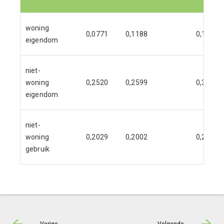
woning
0,0771
0,1188
0,1016
eigendom
niet-
woning
0,2520
0,2599
0,3021
eigendom
niet-
woning
0,2029
0,2002
0,2652
gebruik