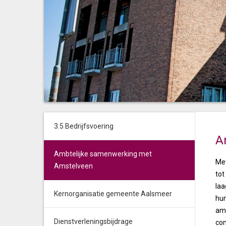
3.5 Bedrijfsvoering
A
Ambtelijke samenwerking met
Met
Amstelveen
tot
laa
Kernorganisatie gemeente Aalsmeer
hun
amb
Dienstverleningsbijdrage
con